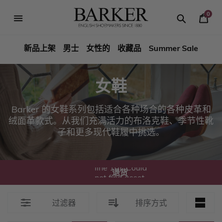
跳
到
0
你
内
Search
Search
Barker
的
容
篮
新品上架
男士
女性的
收藏品
Summer Sale
Shoes
子
Rest
女鞋
of
Barker 的女鞋系列包括适合各种场合的各种皮革和
World
绒面革款式。从我们充满活力的布洛克鞋、季节性靴
子和更多现代鞋履中挑选。
Liquid error
(sections/benefits
line 10): Could
退货
not find asset
snippets/图标交
换.liquid
过滤器
排序方式