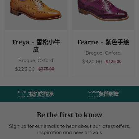
Freya - 雪松小牛
Fearne - 紫色手绘
皮
Brogue, Oxford
Brogue, Oxford
销
$320.00
$320.00
正
$425.00
$425.00
售
常
销
$225.00
$225.00
正
$375.00
$375.00
Liquid error
价
价
售
常
Liquid error
(sections/usps
格
格
价
价
(sections/usps
line 10):
格
格
line 10): Could
Could not find
我们的传承
英国制造
not find asset
asset
snippets/图标
snippets/图标
历史.liquid
联合王
Be the first to know
国.liquid
Sign up for our emails to hear about our latest offers,
inspiration and new arrivals