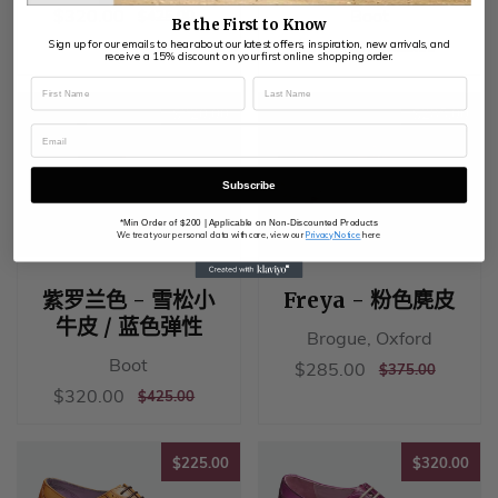
销
$320.00
$320.00
Boot
正
$425.00
$425.00
Be the First to Know​
售
常
销
$320.00
$320.00
正
$425.00
Sign up for our emails to hear about our latest offers, inspiration, new arrivals, and
$425.00
价
receive a 15% discount on your first online shopping order.
价
售
常
格
格
价
价
格
$320.00
$28
格
$320.00
$285.00
Subscribe
*Min Order of $200 | Applicable on Non-Discounted Products
We treat your personal data with care, view our
Privacy Notice
here
紫罗兰色 - 雪松小
Freya - 粉色麂皮
牛皮 / 蓝色弹性
Brogue, Oxford
Boot
销
$285.00
$285.00
正
$375.00
$375.00
售
常
销
$320.00
$320.00
正
$425.00
$425.00
价
价
售
常
格
格
价
价
格
$225.00
$32
格
$225.00
$320.00