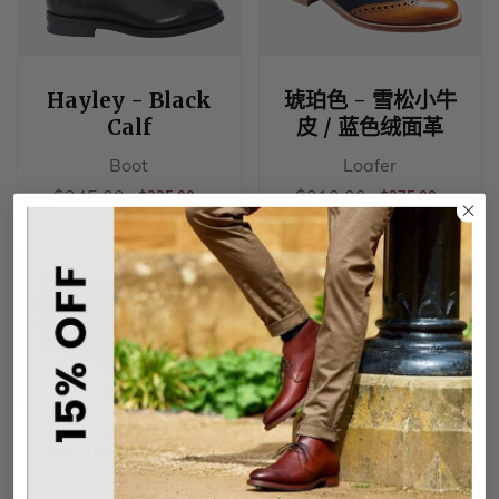
Hayley - Black
琥珀色 - 雪松小牛
Calf
皮 / 蓝色绒面革
Boot
Loafer
销
$245.00
销
$210.00
$245.00
$210.00
正
$325.00
正
$275.00
$325.00
$275.00
售
售
常
常
价
价
价
价
格
格
$320.00
$32
格
格
$320.00
$320.00
Fearne - 玫瑰木手
紫色 - 胡桃木小牛
绘
皮/棕色弹力