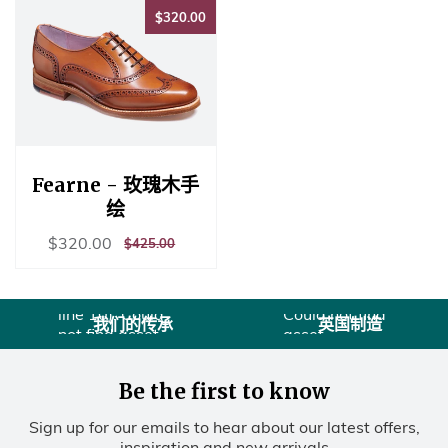
$320.00
$320.00
Fearne - 玫瑰木手
绘
销
$320.00
$320.00
正
$425.00
$425.00
Liquid error
售
常
Liquid error
(sections/usps
价
价
(sections/usps
line 10):
格
格
line 10): Could
Could not find
我们的传承
英国制造
not find asset
asset
snippets/图标
snippets/图标
历史.liquid
联合王
Be the first to know
国.liquid
Sign up for our emails to hear about our latest offers,
inspiration and new arrivals