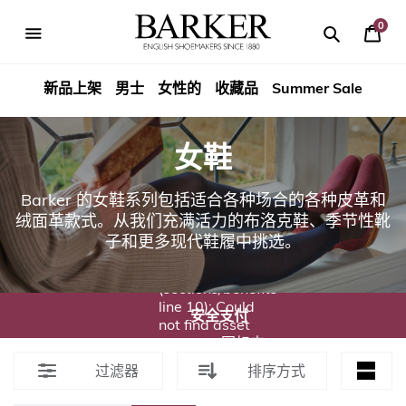
跳
到
0
你
内
Search
Search
Barker
的
容
篮
新品上架
男士
女性的
收藏品
Summer Sale
Shoes
子
Rest
女鞋
of
Barker 的女鞋系列包括适合各种场合的各种皮革和
World
绒面革款式。从我们充满活力的布洛克鞋、季节性靴
子和更多现代鞋履中挑选。
Liquid error
(sections/benefits
line 10): Could
安全支付
not find asset
snippets/图标支
付.liquid
过滤器
排序方式