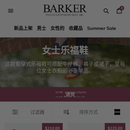
跳
到
0
你
内
Search
Search
Barker
的
容
篮
新品上架
男士
女性的
收藏品
Summer Sale
Shoes
子
Rest
女士乐福鞋
of
这款套穿式乐福鞋可搭配牛仔裤、裤子或裙子，是每
World
位女士衣橱的必备单品。
Liquid error
(sections/benefits
line 10): Could
退货
not find asset
snippets/图标交
换.liquid
过滤器
排序方式
$210.00
$22
$210.00
$225.00