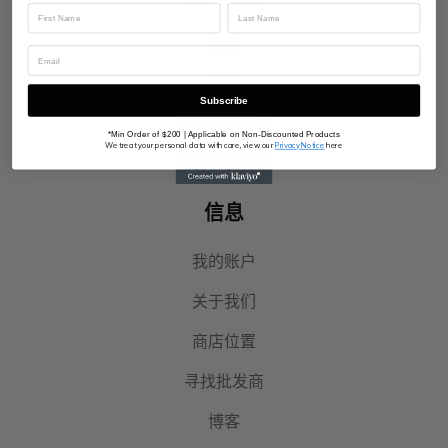
交货
退货
Subscribe
追踪您的订单
*Min Order of $200 | Applicable on Non-Discounted Products
We treat your personal data with care, view our
Privacy Notice
here
照顾你的鞋子
信息
我的账户
关于我们
商店位置
寻找批发商
博客