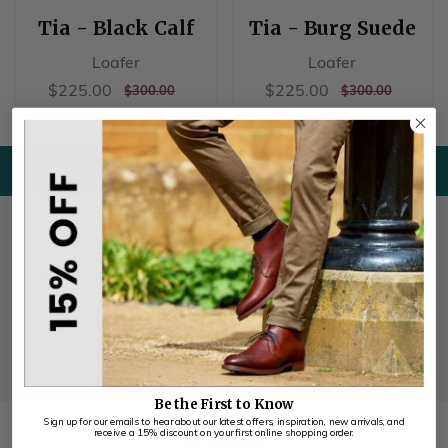
Tia - Black Calf
Tia - Burg Suede
Loafer
Loafer
销
$225.00
销
$225.00
$225.00
$225.00
正
$300.00
正
$300.00
$300.00
$300.00
Liquid error
售
售
常
常
Liquid error
(sections/usps
价
价
价
价
(sections/usps
line 10):
格
格
格
格
line 10): Could
Could not find
我们的传承
英国制造
not find asset
asset
snippets/图标
snippets/图标
历史.liquid
联合王
Be the first to know
国.liquid
Sign up for our emails to hear about our latest offers,
inspiration and new arrivals
Sign me up for emails
Be the First to Know​
Sign up for our emails to hear about our latest offers, inspiration, new arrivals, and
receive a 15% discount on your first online shopping order.
客户服务