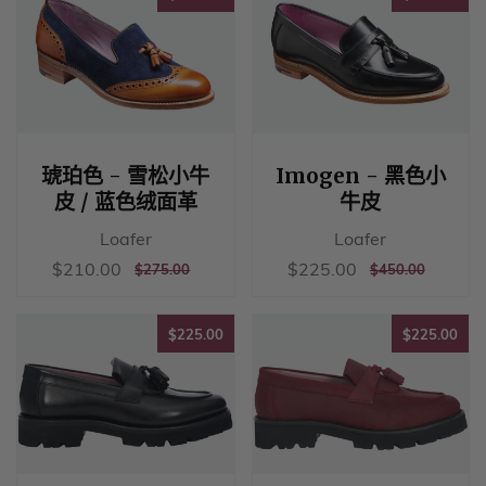
琥珀色 - 雪松小牛
Imogen - 黑色小
皮 / 蓝色绒面革
牛皮
Loafer
Loafer
销
$210.00
销
$225.00
$210.00
$225.00
正
$275.00
正
$450.00
$275.00
$450.00
售
售
常
常
价
价
价
价
格
格
$225.00
$22
格
格
$225.00
$225.00