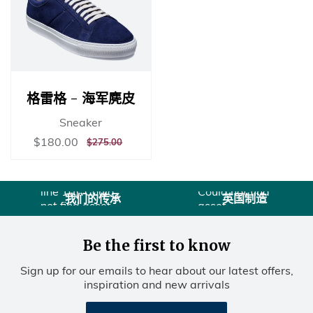
格雷格 - 海军麂皮
Sneaker
销
$180.00
$180.00
正
$275.00
$275.00
Liquid error
售
常
Liquid error
(sections/usps
价
价
(sections/usps
line 10):
格
格
line 10): Could
Could not find
我们的传承
英国制造
not find asset
asset
snippets/图标
snippets/图标
历史.liquid
联合王
Be the first to know
国.liquid
Sign up for our emails to hear about our latest offers,
inspiration and new arrivals