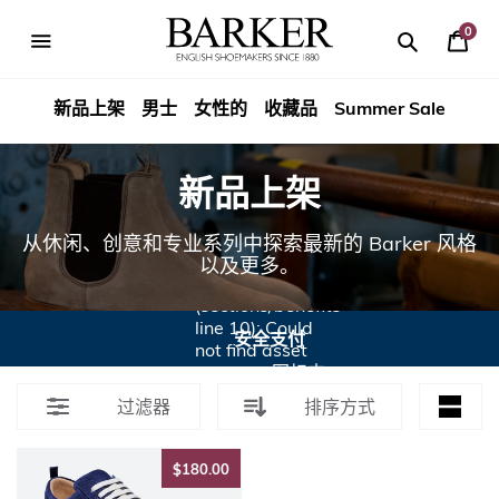
跳
到
0
你
内
Search
Search
Barker
的
容
篮
新品上架
男士
女性的
收藏品
Summer Sale
Shoes
子
Rest
新品上架
of
从休闲、创意和专业系列中探索最新的 Barker 风格
World
以及更多。
Liquid error
(sections/benefits
line 10): Could
安全支付
not find asset
snippets/图标支
付.liquid
过滤器
排序方式
$180.00
$180.00