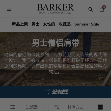
跳
到
0
你
内
Search
Search
Barker
的
容
篮
新品上架
男士
女性的
收藏品
Summer Sale
Shoes
子
Rest
男士僧侣肩带
of
时尚的僧侣绑带鞋系列，专为前卫而又传统的现代绅
World
士设计。我们的 monk 绑带鞋系列打破了经典与现代
之间的界限，拥有出色的精度和符合最高标准的精心
构造。
Liquid error
(sections/benefits
line 10): Could
全球配送
not find asset
snippets/图标传
送.liquid
过滤器
排序方式