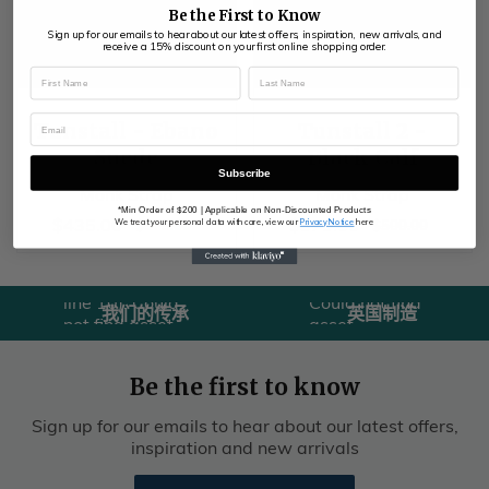
Be the First to Know​
Sign up for our emails to hear about our latest offers, inspiration, new arrivals, and
receive a 15% discount on your first online shopping order.
Tunstall - Ebano
Tunstall 2 -
Suede
Black Calf
Subscribe
Monk Strap
Monk Strap
*Min Order of $200 | Applicable on Non-Discounted Products
销
$435.00
销
$375.00
$435.00
$375.00
正
$575.00
正
$500.00
$575.00
$500.00
We treat your personal data with care, view our
Privacy Notice
here
Liquid error
售
售
常
常
Liquid error
(sections/usps
价
价
价
价
(sections/usps
line 10):
格
格
格
格
line 10): Could
Could not find
我们的传承
英国制造
not find asset
asset
snippets/图标
snippets/图标
历史.liquid
联合王
Be the first to know
国.liquid
Sign up for our emails to hear about our latest offers,
inspiration and new arrivals