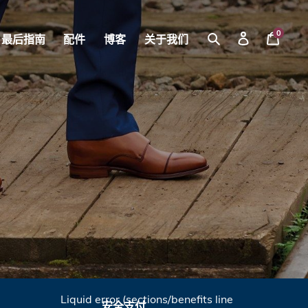
0
最后指南
配件
博客
关于我们
你
登
Search
的
录
篮
子
Liquid error (sections/benefits line
安全支付