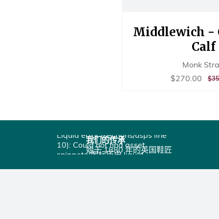
Middlewich -
Calf
Monk Str
销
$27
$270.00
正
$35
售
常
价
价
格
格
Liquid error (sections/usps line
我们的传承
10): Could not find asset
始于 1880 年的英国鞋匠
snippets/图标历史.liquid