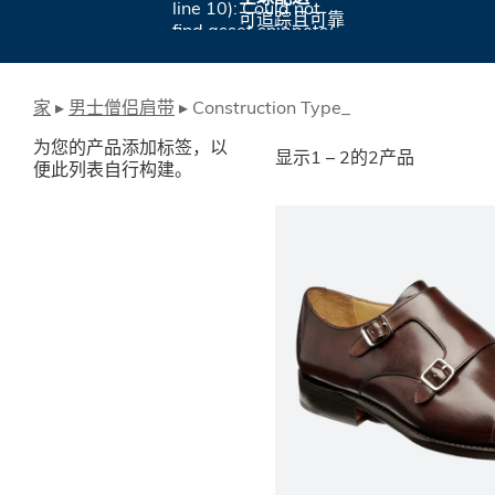
line 10): Could not
可追踪且可靠
find asset snippets/
图标传送.liquid
家
▸
男士僧侣肩带
▸
Construction Type_
为您的产品添加标签，以
显示1 – 2的2产品
便此列表自行构建。