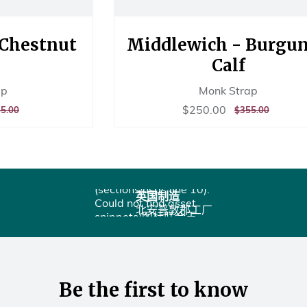
 Chestnut
Middlewich - Burgu
Calf
ap
Monk Strap
0.00
销
$250.00
$250.00
$355.00
正
$355.00
5.00
$355.00
售
常
价
价
格
格
Liquid error
(sections/usps line 10):
英国制造
Could not find asset
北安普敦郡工厂
snippets/图标联合王
国.liquid
Be the first to know