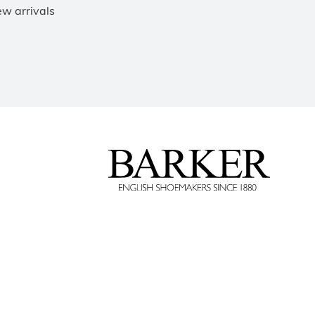
ew arrivals
Barker
Shoes
Rest
of
World