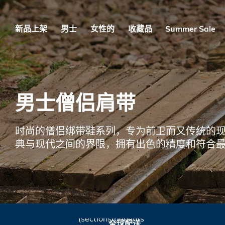
跳
到
内
新品上架
男士
女性的
收藏品
Summer Sale
容
男士僧侣肩带
时尚的僧侣绑带鞋系列，专为前卫而又传统的现代
典与现代之间的界限，拥有出色的精度和符合
Liquid error
(sections/benefits
全球配送