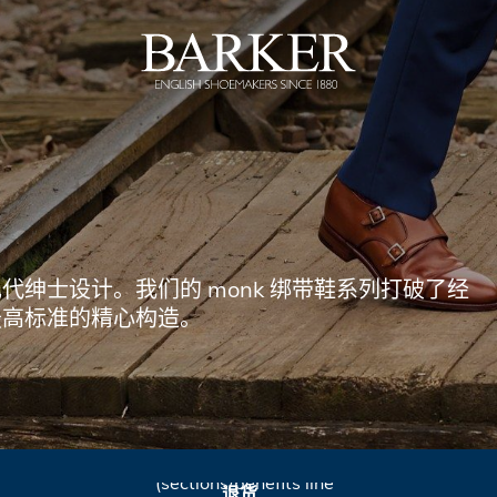
Barker
Shoes
Rest
of
绅士设计。我们的 monk 绑带鞋系列打破了经
最高标准的精心构造。
World
Liquid error
(sections/benefits line
退货