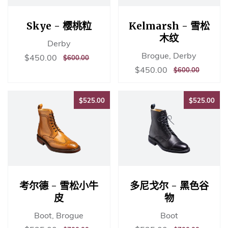
Skye - 樱桃粒
Kelmarsh - 雪松
木纹
Derby
Brogue, Derby
销
$450.00
$450.00
正
$600.00
$600.00
售
常
销
$450.00
$450.00
正
$600.00
$600.00
价
价
售
常
格
格
价
价
格
$525.00
$52
格
$525.00
$525.00
考尔德 - 雪松小牛
多尼戈尔 - 黑色谷
皮
物
Boot, Brogue
Boot