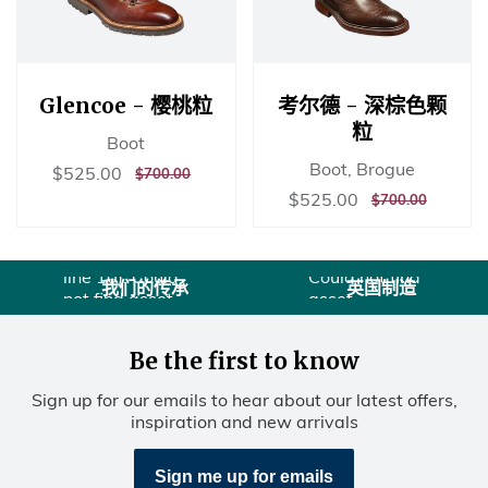
Glencoe - 樱桃粒
考尔德 - 深棕色颗
粒
Boot
Boot, Brogue
销
$525.00
$525.00
正
$700.00
$700.00
售
常
销
$525.00
$525.00
正
$700.00
$700.00
Liquid error
价
价
售
常
Liquid error
(sections/usps
格
格
价
价
(sections/usps
line 10):
格
格
line 10): Could
Could not find
我们的传承
英国制造
not find asset
asset
snippets/图标
snippets/图标
历史.liquid
联合王
Be the first to know
国.liquid
Sign up for our emails to hear about our latest offers,
inspiration and new arrivals
Sign me up for emails