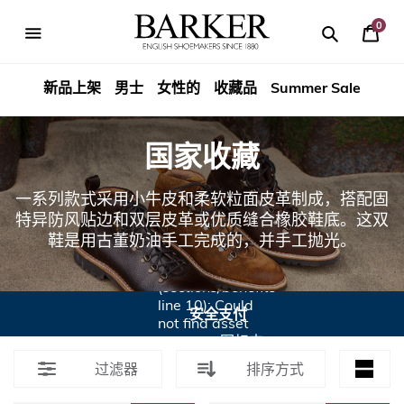
跳
到
0
你
内
Search
Search
Barker
的
容
篮
新品上架
男士
女性的
收藏品
Summer Sale
Shoes
子
Rest
国家收藏
of
一系列款式采用小牛皮和柔软粒面皮革制成，搭配固
World
特异防风贴边和双层皮革或优质缝合橡胶鞋底。这双
鞋是用古董奶油手工完成的，并手工抛光。
Liquid error
(sections/benefits
line 10): Could
全球配送
not find asset
snippets/图标传
送.liquid
过滤器
排序方式